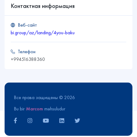
Контактная информация
Веб-сайт
bi.group/az/landing/4you-baku
Телефон
+994516388360
Все права защищены © 2026
Bu bir
Marcom
məhsuludur