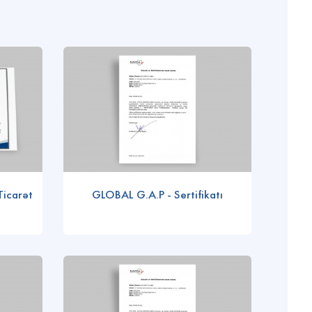
Ticarət
GLOBAL G.A.P - Sertifikatı