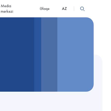
Media
Əlaqə
AZ
mərkəzi