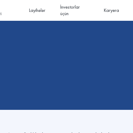
İnvestorlar
Layihələr
Karyera
i
üçün