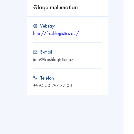
Əlaqə məlumatları
Vebsayt
http://freshlogistics.az/
E-mail
info@freshlogistics.az
Telefon
+994 50 297 77 00