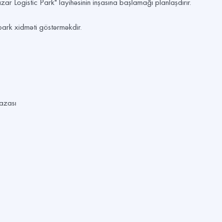
 Logistic Park" layihəsinin inşasına başlamağı planlaşdırır.
 park xidməti göstərməkdir.
ğazası