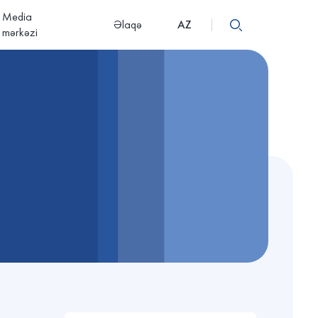
Media
Əlaqə
AZ
mərkəzi