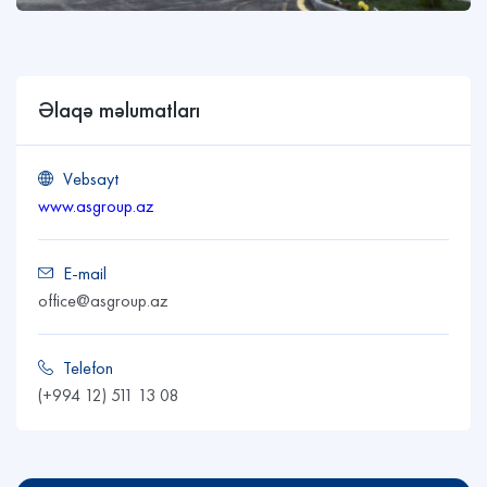
Əlaqə məlumatları
Vebsayt
www.asgroup.az
E-mail
office@asgroup.az
Telefon
(+994 12) 511 13 08