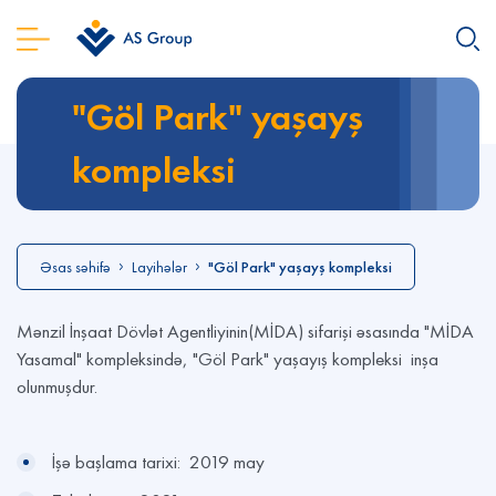
"Göl Park" yaşayş
kompleksi
Əsas səhifə
Layihələr
"Göl Park" yaşayş kompleksi
Mənzil İnşaat Dövlət Agentliyinin(MİDA) sifarişi əsasında "MİDA
Yasamal" kompleksində, "Göl Park" yaşayış kompleksi inşa
olunmuşdur.
İşə başlama tarixi: 2019 may