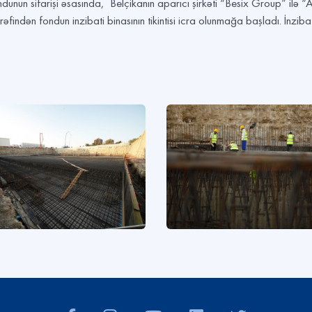
nun sifarişi əsasında, Belçikanın aparıcı şirkəti “Besix Group” ilə 
ndən fondun inzibati binasının tikintisi icra olunmağa başladı. İnzibat