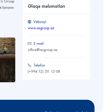
“AS Group
Əlaqə məlumatları
i binanın
Vebsayt
www.asgroup.az
E-mail
office@asgroup.az
Telefon
(+994 12) 511 13 08