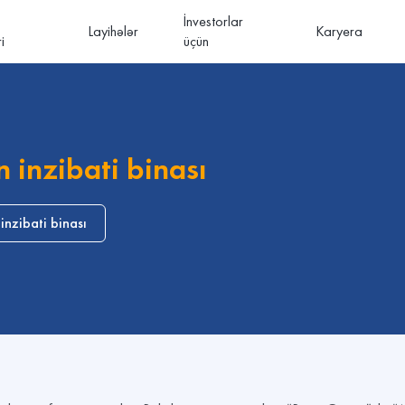
İnvestorlar
Layihələr
Karyera
i
üçün
 inzibati binası
nzibati binası