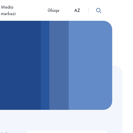
Media
Əlaqə
AZ
mərkəzi