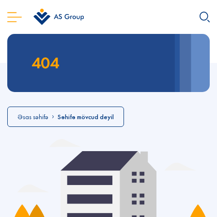
404
Əsas səhifə
Səhifə mövcud deyil