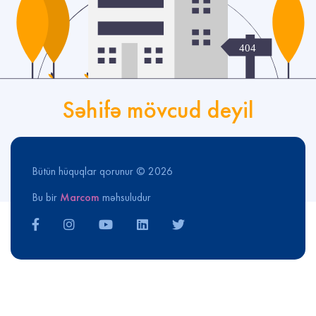
Səhifə mövcud deyil
Bütün hüquqlar qorunur © 2026
Bu bir
Marcom
məhsuludur