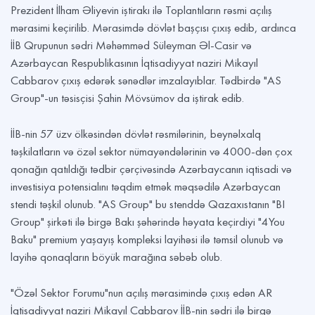
Prezident İlham Əliyevin iştirakı ilə Toplantıların rəsmi açılış
mərasimi keçirilib. Mərasimdə dövlət başçısı çıxış edib, ardınca
İİB Qrupunun sədri Məhəmməd Süleyman Əl-Casir və
Azərbaycan Respublikasının İqtisadiyyat naziri Mikayıl
Cabbarov çıxış edərək sənədlər imzalayıblar. Tədbirdə "AS
Group"-un təsisçisi Şahin Mövsümov da iştirak edib.
İİB-nin 57 üzv ölkəsindən dövlət rəsmilərinin, beynəlxalq
təşkilatların və özəl sektor nümayəndələrinin və 4000-dən çox
qonağın qatıldığı tədbir çərçivəsində Azərbaycanın iqtisadi və
investisiya potensialını təqdim etmək məqsədilə Azərbaycan
stendi təşkil olunub. "AS Group" bu stenddə Qazaxıstanın "BI
Group" şirkəti ilə birgə Bakı şəhərində həyata keçirdiyi "4You
Baku" premium yaşayış kompleksi layihəsi ilə təmsil olunub və
layihə qonaqların böyük marağına səbəb olub.
"Özəl Sektor Forumu"nun açılış mərasimində çıxış edən AR
İqtisadiyyat naziri Mikayıl Cabbarov İİB-nin sədri ilə birgə