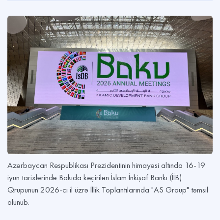
Azərbaycan Respublikası Prezidentinin himayəsi altında 16-19
iyun tarixlərində Bakıda keçirilən İslam İnkişaf Bankı (İİB)
Qrupunun 2026-cı il üzrə İllik Toplantılarında "AS Group" təmsil
olunub.