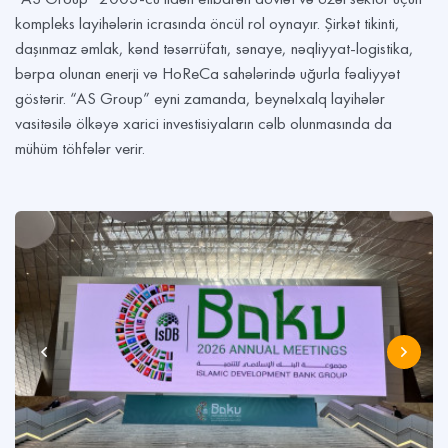
kompleks layihələrin icrasında öncül rol oynayır. Şirkət tikinti,
daşınmaz əmlak, kənd təsərrüfatı, sənaye, nəqliyyat-logistika,
bərpa olunan enerji və HoReCa sahələrində uğurla fəaliyyət
göstərir. “AS Group” eyni zamanda, beynəlxalq layihələr
vasitəsilə ölkəyə xarici investisiyaların cəlb olunmasında da
mühüm töhfələr verir.