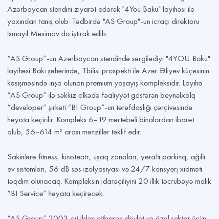
Azərbaycan stendini ziyarət edərək "4You Baku" layihəsi ilə
yaxından tanış olub. Tədbirdə "AS Group"-un icraçı direktoru
İsmayıl Məsimov da iştirak edib.
“AS Group”-un Azərbaycan stendində sərgilədiyi "4YOU Baku"
layihəsi Bakı şəhərində, Tbilisi prospekti ilə Azər Əliyev küçəsinin
kəsişməsində inşa olunan premium yaşayış kompleksidir. Layihə
“AS Group” ilə səkkiz ölkədə fəaliyyət göstərən beynəlxalq
“developer” şirkəti “BI Group”-un tərəfdaşlığı çərçivəsində
həyata keçirilir. Kompleks 6–19 mərtəbəli binalardan ibarət
olub, 56–614 m² arası mənzillər təklif edir.
Sakinlərə fitness, kinoteatr, uşaq zonaları, yeraltı parkinq, ağıllı
ev sistemləri, 56 dB səs izolyasiyası və 24/7 konsyerj xidməti
təqdim olunacaq. Kompleksin idarəçiliyini 20 illik təcrübəyə malik
“BI Service” həyata keçirəcək.
“AS Group” 2003-cü ildən etibarən dövlət və özəl sektor üçün