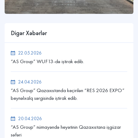
Digər Xəbərlər
22.05.2026
“AS Group” WUF13-də iştirak edib.
24.04.2026
“AS Group” Qazaxıstanda keçirilən “RES 2026 EXPO”
beynəlxalq sərgisində iştirak edib.
20.04.2026
“AS Group” nümayəndə heyətinin Qazaxıstana işgüzar
səfəri