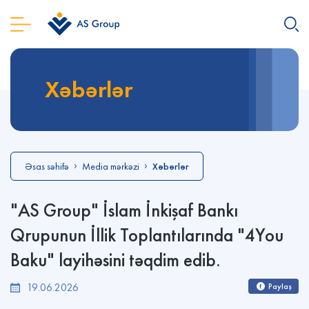
Xəbərlər
Əsas səhifə
Media mərkəzi
Xəbərlər
"AS Group" İslam İnkişaf Bankı
Qrupunun İllik Toplantılarında "4You
Baku" layihəsini təqdim edib.
19.06.2026
Paylaş