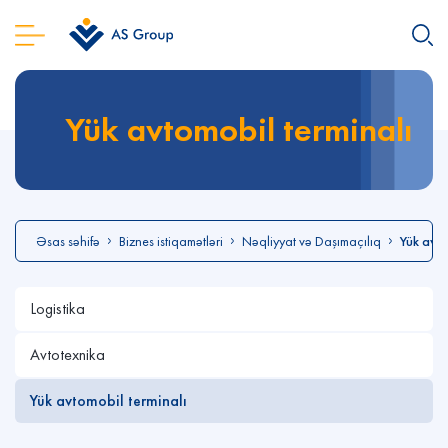
Yük avtomobil terminalı
Əsas səhifə
Biznes istiqamətləri
Nəqliyyat və Daşımaçılıq
Yük avto
Logistika
Avtotexnika
Yük avtomobil terminalı