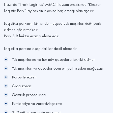
Hazırda "Fresh Logistics" MMC Hövsan ərazisində "Khazar
Logistic Park" layihəsinin inşasına başlamağı planlaşdırır.
Loqistika parkının tikintisində məqsəd yük maşınları üçün park
xidməti göstərməkdir.
Park 3.8 hektar ərazini əhatə edir.
Loqistika parkına aşağıdakılar daxil olcaqdır:
Yük maşınlarına və hər növ qoşqulara texniki xidmət
Yük maşınları və qoşqular üçün ehtiyat hissələri mağazası
Körpü tərəziləri
Qida zonası
Gömrük prosedurları
Fumiqasiya və zərərsizləşdirmə
250 yük maşını üçün park yeri