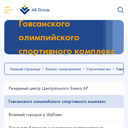
Говсанского
олимпийского
спортивного комплекс
Главная страница
Бизнес-направления
Строительство
Говсан
Резервный центр Центрального Банка АР
Говсанского олимпийского спортивного комплекс
Военный городок в Шубани.
Дома для беженцев и вынужденных переселенцев