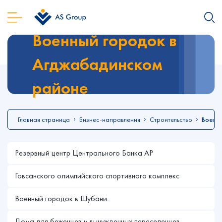
Военный городок в
Агджабадинском
районе
Главная страница
Бизнес-направления
Строительство
Военн
Резервный центр Центрального Банка АР
Говсанского олимпийского спортивного комплекс
Военный городок в Шубани.
Дома для беженцев и вынужденных переселенцев