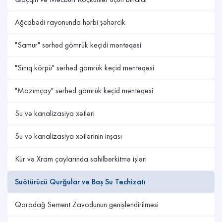
Ağcabədi rayonunda hərbi şəhərcik
"Samur" sərhəd gömrük keçidi məntəqəsi
"Sınıq körpü" sərhəd gömrük keçid məntəqəsi
"Mazımçay" sərhəd gömrük keçid məntəqəsi
Su və kanalizasiya xətləri
Su və kanalizasiya xətlərinin inşası
Kür və Xram çaylarında sahilbərkitmə işləri
Suötürücü Qurğular və Baş Su Təchizatı
Qaradağ Sement Zavodunun genişləndirilməsi