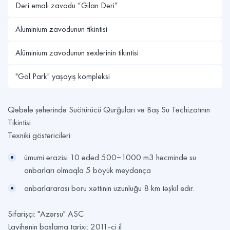
Dəri emalı zavodu “Gilan Dəri”
Alüminium zavodunun tikintisi
Alüminium zavodunun sexlərinin tikintisi
"Göl Park" yaşayış kompleksi
Qəbələ şəhərində Suötürücü Qurğuları və Baş Su Təchizatının
Tikintisi
Texniki göstəriciləri:
ümumi ərazisi 10 ədəd 500÷1000 m3 həcmində su
anbarları olmaqla 5 böyük meydança
anbarlararası boru xəttinin uzunluğu 8 km təşkil edir.
Sifarişçi: "Azərsu" ASC
Layihənin başlama tarixi: 2011-ci il