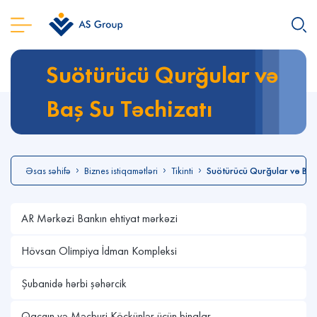
Suötürücü Qurğular və
Baş Su Təchizatı
Əsas səhifə
Biznes istiqamətləri
Tikinti
Suötürücü Qurğular və Baş
AR Mərkəzi Bankın ehtiyat mərkəzi
Hövsan Olimpiya İdman Kompleksi
Şubanidə hərbi şəhərcik
Qaçqın və Məcburi Köçkünlər üçün binalar