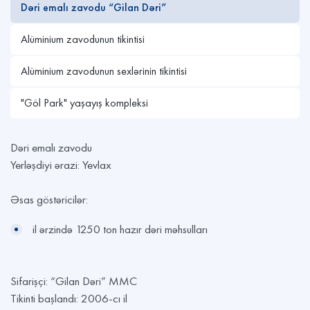
Dəri emalı zavodu “Gilan Dəri”
Alüminium zavodunun tikintisi
Alüminium zavodunun sexlərinin tikintisi
"Göl Park" yaşayış kompleksi
Dəri emalı zavodu
Yerləşdiyi ərazi: Yevlax
Əsas göstəricilər:
il ərzində 1250 ton hazır dəri məhsulları
Sifarişçi: “Gilan Dəri” MMC
Tikinti başlandı: 2006-cı il