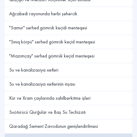
Ağcabədi rayonunda hərbi şəhərcik
"Samur" sərhəd gömrük keçidi məntəqəsi
"Sınıq körpü" sərhəd gömrük keçid məntəqəsi
"Mazımçay" sərhəd gömrük keçid məntəqəsi
Su və kanalizasiya xətləri
Su və kanalizasiya xətlərinin inşası
Kür və Xram çaylarında sahilbərkitmə işləri
Suötürücü Qurğular və Baş Su Təchizatı
Qaradağ Sement Zavodunun genişləndirilməsi