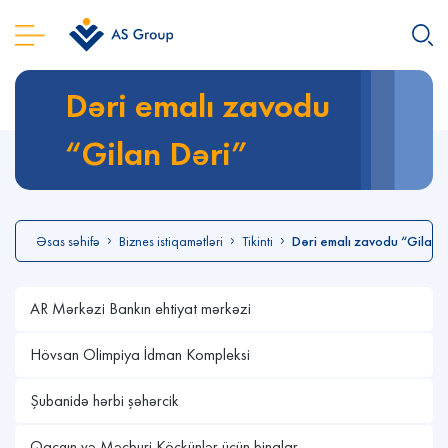
Dəri emalı zavodu
“Gilan Dəri”
Əsas səhifə
Biznes istiqamətləri
Tikinti
Dəri emalı zavodu “Gilan 
AR Mərkəzi Bankın ehtiyat mərkəzi
Hövsan Olimpiya İdman Kompleksi
Şubanidə hərbi şəhərcik
Qaçqın və Məcburi Köçkünlər üçün binalar